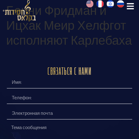
Бенни Фридман и
Ицхак Меир Хелфгот
исполняют Карлебаха
Связаться с нами