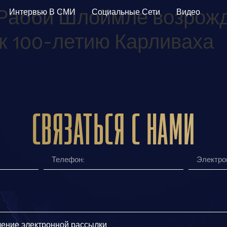
Рабби Шлоймле возрожд
Интервью В СМИ
Социальные Сети
Видео
к 100-летию Карливаха
Связаться с нами
чение электронной рассылки