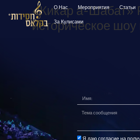
«Кикар а-Шабат» 
О Нас
Мероприятия
Статьи
историческое шоу 
За Кулисами
Я даю согласие на полу