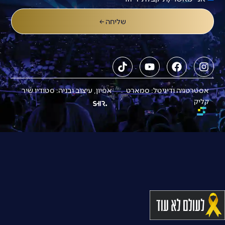
שליחה ←
אסטרטגיה ודיגיטל: סמארט
אפיון, עיצוב ובניה: סטודיו שיר
קליק