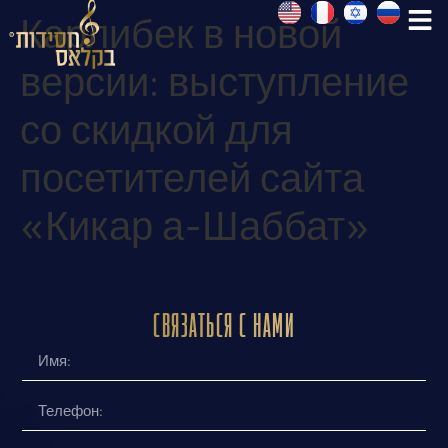
Карлибек в новой
версии: выступление
со скидкой для
посетителей сайта
«Кикар а-Шаббат»
Связаться с нами