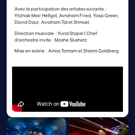
Avec la participation des artistes suivants :
Yitzhak Meir Helfgot, Avraham Fried, Yossi Green,
David Daur, Avraham Tal et Shmuel.
Direction musicale : Yuval Stopel | Chef
d’orchestre invité : Moshe Slushetz
Mise en scène : Amos Tamam et Shlomi Goldberg