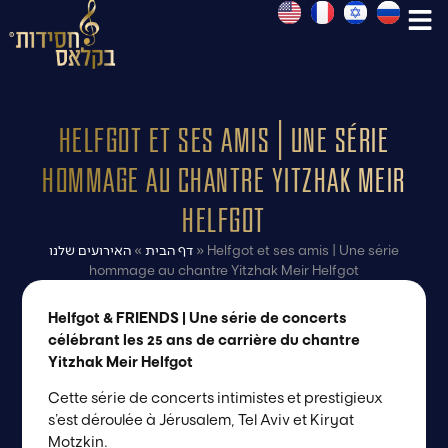
Helfgot et ses amis | Une série
hommage au chantre Yitzhak Meir
Helfgot
האירועים שלנו
»
דף הבית
»
Helfgot et ses amis | Une série
hommage au chantre Yitzhak Meir Helfgot
Helfgot & FRIENDS | Une série de concerts
célébrant les 25 ans de carrière du chantre
Yitzhak Meir Helfgot
Cette série de concerts intimistes et prestigieux
s’est déroulée à Jérusalem, Tel Aviv et Kiryat
Motzkin.