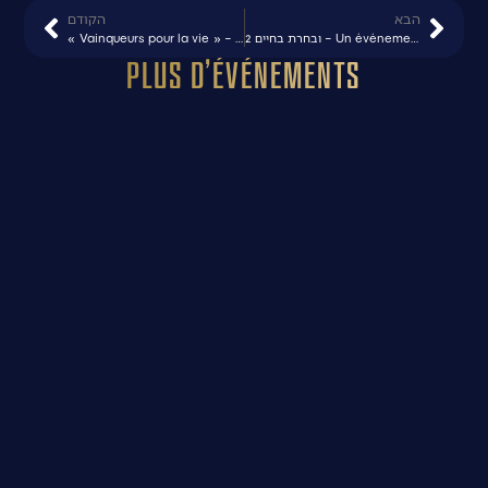
הבא
הקודם
« Vainqueurs pour la vie » – Spectacle hommage aux 95 ans du MADA – Césarée
ובחרת בחיים 2 – Un événement en hommage à l’organisation ZAKA
Plus d’événements