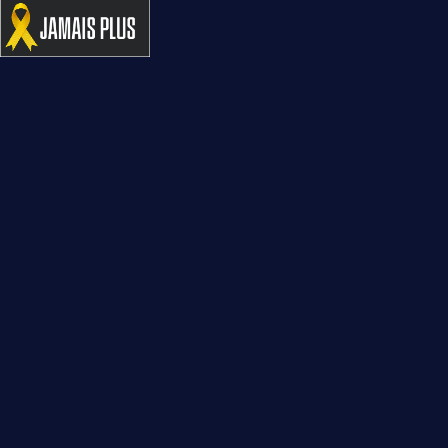
« Vainqueurs pour la vie » – Spectacle hommage aux
95 ans du MADA – Césarée
Contactez-nous