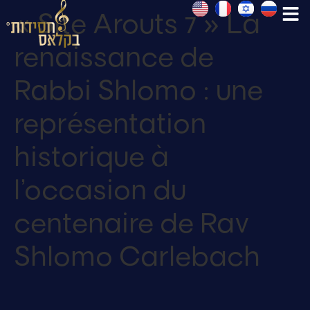
« Site Arouts 7 » La
renaissance de
Rabbi Shlomo : une
représentation
historique à
l’occasion du
centenaire de Rav
Shlomo Carlebach