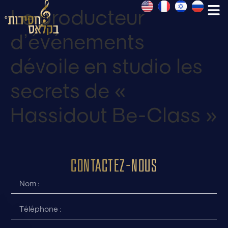
Le producteur
d’événements
dévoile en studio les
secrets de «
Hassidout Be-Class »
Contactez-nous